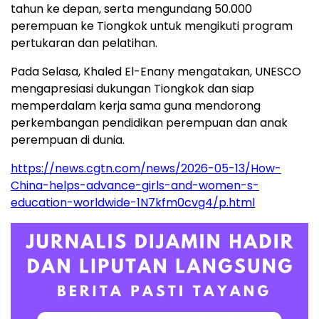
tahun ke depan, serta mengundang 50.000
perempuan ke Tiongkok untuk mengikuti program
pertukaran dan pelatihan.
Pada Selasa, Khaled El-Enany mengatakan, UNESCO
mengapresiasi dukungan Tiongkok dan siap
memperdalam kerja sama guna mendorong
perkembangan pendidikan perempuan dan anak
perempuan di dunia.
https://news.cgtn.com/news/2026-05-13/How-
China-helps-advance-girls-and-women-s-
education-worldwide-1N7kfm0cvg4/p.html