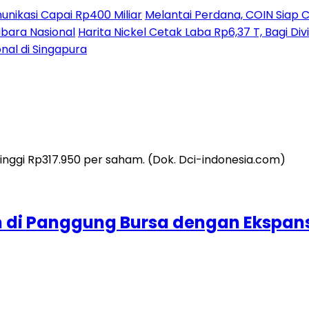
nikasi Capai Rp400 Miliar
Melantai Perdana, COIN Siap C
ubara Nasional
Harita Nickel Cetak Laba Rp6,37 T, Bagi D
nal di Singapura
m di Panggung Bursa dengan Ekspans