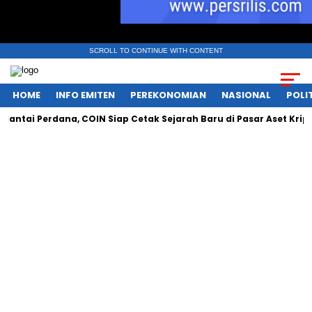
SCROLL TO CONTINUE WITH CONTENT
HOME
INFO EMITEN
PEREKONOMIAN
NASIONAL
POLI
ai Perdana, COIN Siap Cetak Sejarah Baru di Pasar Aset Kripto Na