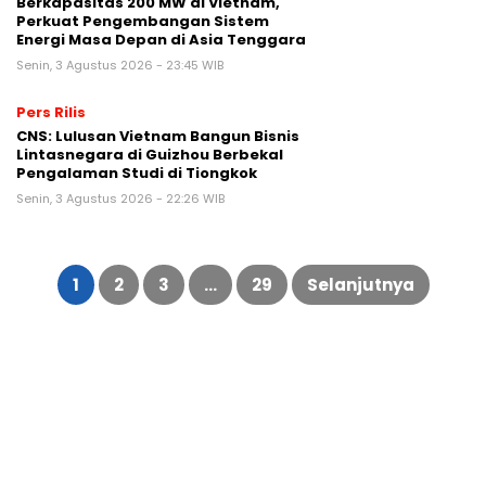
Berkapasitas 200 MW di Vietnam,
Perkuat Pengembangan Sistem
Energi Masa Depan di Asia Tenggara
Senin, 3 Agustus 2026 - 23:45 WIB
Pers Rilis
CNS: Lulusan Vietnam Bangun Bisnis
Lintasnegara di Guizhou Berbekal
Pengalaman Studi di Tiongkok
Senin, 3 Agustus 2026 - 22:26 WIB
Paginasi
pos
1
2
3
…
29
Selanjutnya