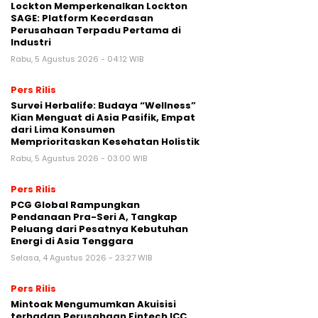
Lockton Memperkenalkan Lockton
SAGE: Platform Kecerdasan
Perusahaan Terpadu Pertama di
Industri
Rabu, 5 Agustus 2026 - 04:12 WIB
Pers Rilis
Survei Herbalife: Budaya “Wellness”
Kian Menguat di Asia Pasifik, Empat
dari Lima Konsumen
Memprioritaskan Kesehatan Holistik
Rabu, 5 Agustus 2026 - 03:00 WIB
Pers Rilis
PCG Global Rampungkan
Pendanaan Pra-Seri A, Tangkap
Peluang dari Pesatnya Kebutuhan
Energi di Asia Tenggara
Selasa, 4 Agustus 2026 - 23:27 WIB
Pers Rilis
Mintoak Mengumumkan Akuisisi
terhadap Perusahaan Fintech ICC