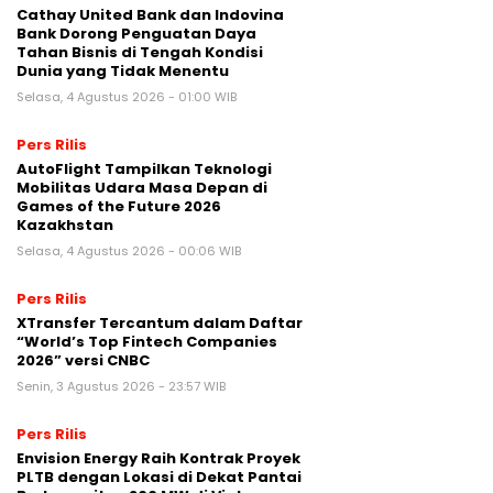
Cathay United Bank dan Indovina
Bank Dorong Penguatan Daya
Tahan Bisnis di Tengah Kondisi
Dunia yang Tidak Menentu
Selasa, 4 Agustus 2026 - 01:00 WIB
Pers Rilis
AutoFlight Tampilkan Teknologi
Mobilitas Udara Masa Depan di
Games of the Future 2026
Kazakhstan
Selasa, 4 Agustus 2026 - 00:06 WIB
Pers Rilis
XTransfer Tercantum dalam Daftar
“World’s Top Fintech Companies
2026” versi CNBC
Senin, 3 Agustus 2026 - 23:57 WIB
Pers Rilis
Envision Energy Raih Kontrak Proyek
PLTB dengan Lokasi di Dekat Pantai