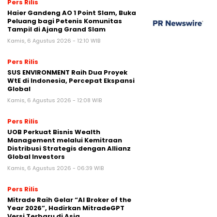
Pers Rilis
Haier Gandeng AO 1 Point Slam, Buka
Peluang bagi Petenis Komunitas
Tampil di Ajang Grand Slam
Kamis, 6 Agustus 2026 - 12:10 WIB
Pers Rilis
SUS ENVIRONMENT Raih Dua Proyek
WtE di Indonesia, Percepat Ekspansi
Global
Kamis, 6 Agustus 2026 - 12:08 WIB
Pers Rilis
UOB Perkuat Bisnis Wealth
Management melalui Kemitraan
Distribusi Strategis dengan Allianz
Global Investors
Kamis, 6 Agustus 2026 - 06:39 WIB
Pers Rilis
Mitrade Raih Gelar “AI Broker of the
Year 2026”, Hadirkan MitradeGPT
Versi Terbaru di Asia