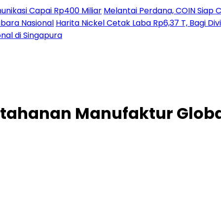
nikasi Capai Rp400 Miliar
Melantai Perdana, COIN Siap C
ubara Nasional
Harita Nickel Cetak Laba Rp6,37 T, Bagi D
nal di Singapura
tahanan Manufaktur Global