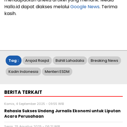
Hallo.id dapat diakses melalui
Google News
. Terima
kasih.
Tag :
Arsjad Rasjid
Bahlil Lahadalia
Breaking News
Kadin Indonesia
Menteri ESDM
BERITA TERKAIT
Kamis, 4 September 2025 - 09:55 WIB
Rahasia Sukses Undang Jurnalis Ekonomi untuk Liputan
Acara Perusahaan
Senin, 25 Agustus 2025 - 06:21 WIB