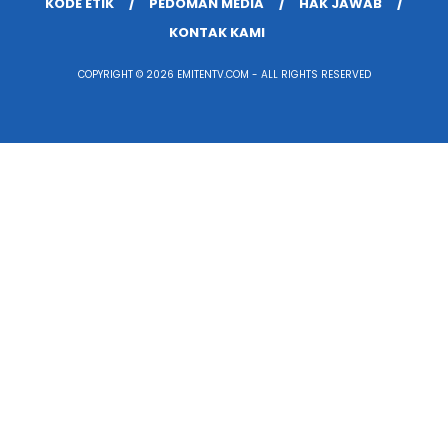
KODE ETIK
PEDOMAN MEDIA
HAK JAWAB
KONTAK KAMI
COPYRIGHT © 2026 EMITENTV.COM - ALL RIGHTS RESERVED