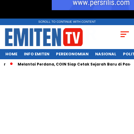
SCROLL TO CONTINUE WITH CONTENT
HOME
INFO EMITEN
PEREKONOMIAN
NASIONAL
POLI
Melantai Perdana, COIN Siap Cetak Sejarah Baru di Pasar Aset 