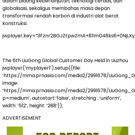
dalam bidang keberlanjutan, teknologi cerdas, dan
globalisasi, sekaligus membahas masa depan
transformasi rendah karbon di industri alat berat
konstruksi.
jwplayer.key=”3Fznr2BGJZtpwZmA+81lm048ks6+0NjLX
The 6th LiuGong Global Customer Day Held in Liuzhou
jwplayer(‘myplayer1’).setup({file:
‘https://mma.prnasia.com/media2/2991678/LiuGong_
image:
‘https://mma.prnasia.com/media2/2991678/LiuGong
p=medium’, autostart:’false’, stretching : ‘uniform’,
width: ‘512’, height: ‘288’});
ADVERTISEMENT