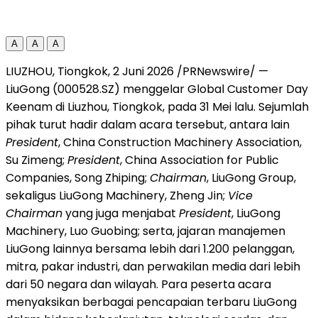
A
A
A
LIUZHOU, Tiongkok, 2 Juni 2026 /PRNewswire/ —
LiuGong (000528.SZ) menggelar Global Customer Day
Keenam di Liuzhou, Tiongkok, pada 31 Mei lalu. Sejumlah
pihak turut hadir dalam acara tersebut, antara lain
President
, China Construction Machinery Association,
Su Zimeng;
President
, China Association for Public
Companies, Song Zhiping;
Chairman
, LiuGong Group,
sekaligus LiuGong Machinery, Zheng Jin;
Vice
Chairman
yang juga menjabat
President
, LiuGong
Machinery, Luo Guobing; serta, jajaran manajemen
LiuGong lainnya bersama lebih dari 1.200 pelanggan,
mitra, pakar industri, dan perwakilan media dari lebih
dari 50 negara dan wilayah. Para peserta acara
menyaksikan berbagai pencapaian terbaru LiuGong