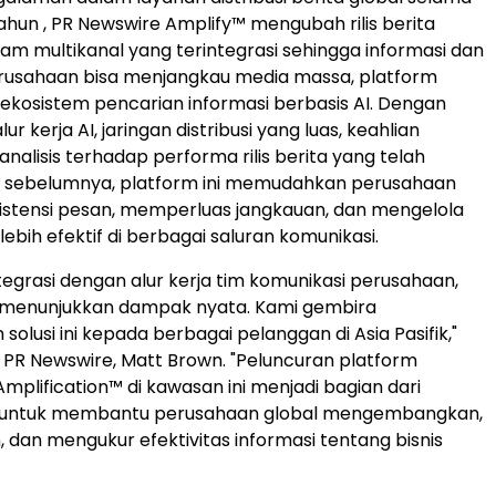
tahun , PR Newswire Amplify™ mengubah rilis berita
am multikanal yang terintegrasi sehingga informasi dan
erusahaan bisa menjangkau media massa, platform
a ekosistem pencarian informasi berbasis AI. Dengan
 kerja AI, jaringan distribusi yang luas, keahlian
a analisis terhadap performa rilis berita yang telah
an sebelumnya, platform ini memudahkan perusahaan
istensi pesan, memperluas jangkauan, dan mengelola
lebih efektif di berbagai saluran komunikasi.
ntegrasi dengan alur kerja tim komunikasi perusahaan,
h menunjukkan dampak nyata. Kami gembira
olusi ini kepada berbagai pelanggan di Asia Pasifik,"
, PR Newswire, Matt Brown. "Peluncuran platform
mplification™ di kawasan ini menjadi bagian dari
 untuk membantu perusahaan global mengembangkan,
dan mengukur efektivitas informasi tentang bisnis