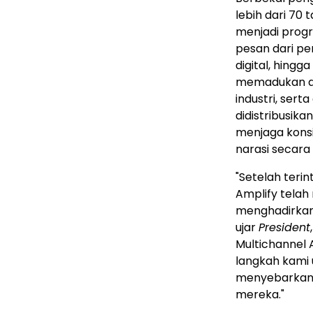
lebih dari 70 
menjadi progr
pesan dari p
digital, hingg
memadukan alur
industri, sert
didistribusik
menjaga kons
narasi secara 
"Setelah teri
Amplify tela
menghadirkan s
ujar
President
Multichannel A
langkah kami
menyebarkan, 
mereka."