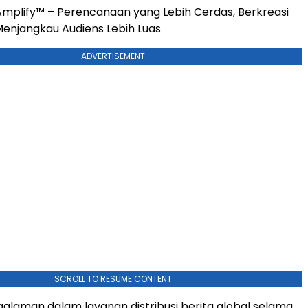
mplify™ – Perencanaan yang Lebih Cerdas, Berkreasi
Menjangkau Audiens Lebih Luas
ADVERTISEMENT
SCROLL TO RESUME CONTENT
alaman dalam layanan distribusi berita global selama