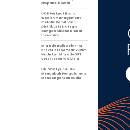
Ekspansi Global
UOB Perkuat Bisnis
Wealth Management
melalui Kemitraan
Distribusi Strategis
dengan Allianz Global
Investors
Mitrade Raih Gelar “AI
Broker of the Year 2026”,
Hadirkan MitradeGPT
Versi Terbaru di Asia
UNISOC Lyric Audio:
Mengubah Pengalaman
Mendengarkan Audio