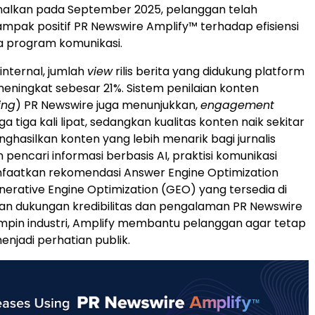
nalkan pada September 2025, pelanggan telah
pak positif PR Newswire Amplify™ terhadap efisiensi
ja program komunikasi.
internal, jumlah
view
rilis berita yang didukung platform
 meningkat sebesar 21%. Sistem penilaian konten
ing
) PR Newswire juga menunjukkan,
engagement
a tiga kali lipat, sedangkan kualitas konten naik sekitar
nghasilkan konten yang lebih menarik bagi jurnalis
pencari informasi berbasis AI, praktisi komunikasi
aatkan rekomendasi Answer Engine Optimization
erative Engine Optimization (GEO) yang tersedia di
an dukungan kredibilitas dan pengalaman PR Newswire
pin industri, Amplify membantu pelanggan agar tetap
enjadi perhatian publik.