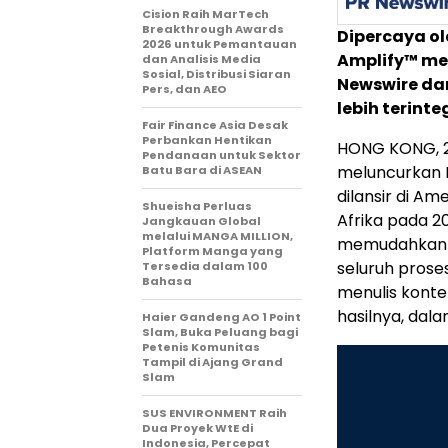
Cision Raih MarTech
Breakthrough Awards
Dipercaya ol
2026 untuk Pemantauan
Amplify™ me
dan Analisis Media
Sosial, Distribusi Siaran
Newswire da
Pers, dan AEO
lebih terinteg
Fair Finance Asia Desak
Perbankan Hentikan
HONG KONG, 2
Pendanaan untuk Sektor
meluncurkan P
Batu Bara di ASEAN
dilansir di Am
Shueisha Perluas
Afrika pada 2
Jangkauan Global
melalui MANGA MILLION,
memudahkan p
Platform Manga yang
seluruh prose
Tersedia dalam 100
Bahasa
menulis konten
hasilnya, dal
Haier Gandeng AO 1 Point
Slam, Buka Peluang bagi
Petenis Komunitas
Tampil di Ajang Grand
Slam
SUS ENVIRONMENT Raih
Dua Proyek WtE di
Indonesia, Percepat