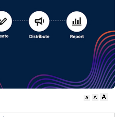
A
A
A