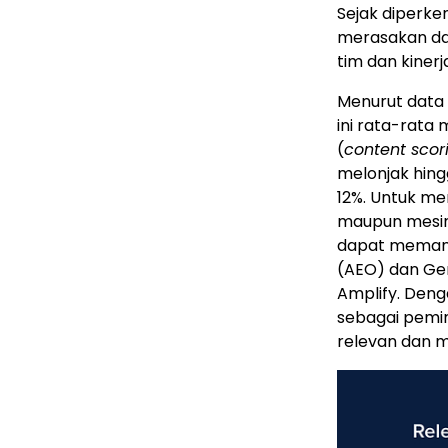
Sejak diperke
merasakan dam
tim dan kiner
Menurut data 
ini rata-rata
(
content scor
melonjak hingg
12%. Untuk me
maupun mesin 
dapat memanf
(AEO) dan Gen
Amplify. Deng
sebagai pemim
relevan dan m