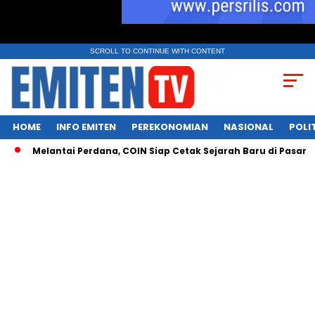
SCROLL TO CONTINUE WITH CONTENT
HOME
INFO EMITEN
PEREKONOMIAN
NASIONAL
POLI
Melantai Perdana, COIN Siap Cetak Sejarah Baru di Pasar Aset K