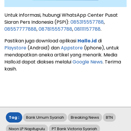
Untuk informasi, hubungi WhatsApp Center Pusat
Siaran Pers Indonesia (PSPI):
085315557788
,
08557777888
,
087815557788
,
08111157788
.
Pastikan juga download aplikasi
Hallo.id
di
Playstore
(Android) dan
Appstore
(iphone), untuk
mendapatkan aneka artikel yang menarik. Media
Hallo.id dapat diakses melalui
Google News
. Terima
kasih.
Tag :
Bank Umum Syariah
Breaking News
BTN
Nixon LP Napitupulu
PT Bank Victoria Syariah