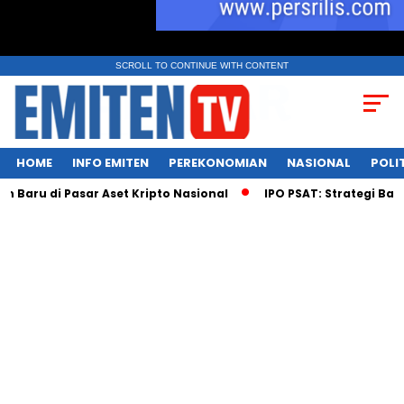
SCROLL TO CONTINUE WITH CONTENT
HOME
INFO EMITEN
PEREKONOMIAN
NASIONAL
POLI
di Pasar Aset Kripto Nasional
IPO PSAT: Strategi Baru di T