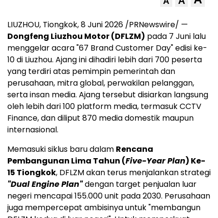
A
A
LIUZHOU, Tiongkok, 8 Juni 2026 /PRNewswire/ —
Dongfeng Liuzhou Motor (DFLZM)
pada 7 Juni lalu
menggelar acara "67 Brand Customer Day" edisi ke-
10 di Liuzhou. Ajang ini dihadiri lebih dari 700 peserta
yang terdiri atas pemimpin pemerintah dan
perusahaan, mitra global, perwakilan pelanggan,
serta insan media. Ajang tersebut disiarkan langsung
oleh lebih dari 100 platform media, termasuk CCTV
Finance, dan diliput 870 media domestik maupun
internasional.
Memasuki siklus baru dalam
Rencana
Pembangunan Lima Tahun (
Five-Year Plan
) Ke-
15 Tiongkok
, DFLZM akan terus menjalankan strategi
"Dual Engine Plan"
dengan target penjualan luar
negeri mencapai 155.000 unit pada 2030. Perusahaan
juga mempercepat ambisinya untuk "membangun