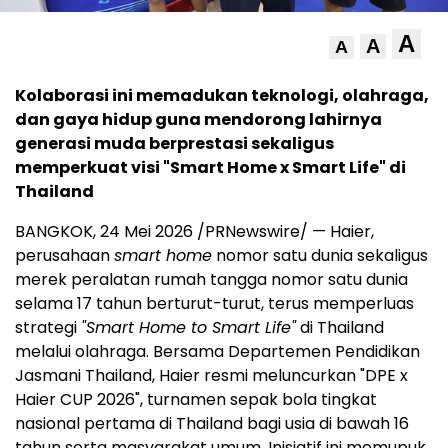
A
A
A
Kolaborasi ini memadukan teknologi, olahraga,
dan gaya hidup guna mendorong lahirnya
generasi muda berprestasi sekaligus
memperkuat visi "Smart Home x Smart Life" di
Thailand
BANGKOK, 24 Mei 2026 /PRNewswire/ — Haier,
perusahaan
smart home
nomor satu dunia sekaligus
merek peralatan rumah tangga nomor satu dunia
selama 17 tahun berturut-turut, terus memperluas
strategi
"Smart Home to Smart Life"
di Thailand
melalui olahraga. Bersama Departemen Pendidikan
Jasmani Thailand, Haier resmi meluncurkan "DPE x
Haier CUP 2026", turnamen sepak bola tingkat
nasional pertama di Thailand bagi usia di bawah 16
tahun serta masyarakat umum. Inisiatif ini memupuk