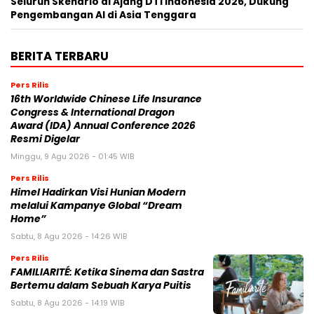
Seluruh Skenario di Ajang DTI Indonesia 2026, Dukung
Pengembangan AI di Asia Tenggara
BERITA TERBARU
Pers Rilis
16th Worldwide Chinese Life Insurance
Congress & International Dragon
Award (IDA) Annual Conference 2026
Resmi Digelar
Minggu, 9 Agu 2026 - 01:45 WIB
Pers Rilis
Himel Hadirkan Visi Hunian Modern
melalui Kampanye Global “Dream
Home”
Sabtu, 8 Agu 2026 - 14:26 WIB
Pers Rilis
FAMILIARITÉ: Ketika Sinema dan Sastra
Bertemu dalam Sebuah Karya Puitis
Sabtu, 8 Agu 2026 - 14:19 WIB