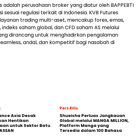
s adalah perusahaan broker yang diatur oleh BAPPEBTI
 sesuai regulasi terkait di Indonesia. KVB Futures
yanan trading multi-aset, mencakup forex, emas,
, indeks saham global, dan CFD saham AS melalui
 yang dirancang untuk menghadirkan pengalaman
seamless, andal, dan kompetitif bagi nasabah di
s
Pers Rilis
nance Asia Desak
Shueisha Perluas Jangkauan
kan Hentikan
Global melalui MANGA MILLION,
an untuk Sektor Batu
Platform Manga yang
 ASEAN
Tersedia dalam 100 Bahasa