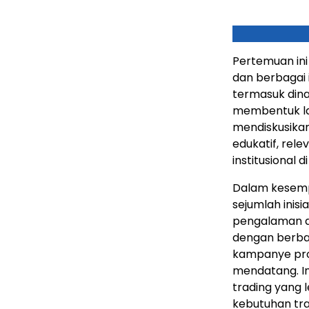
Pertemuan ini
dan berbagai 
termasuk dina
membentuk lan
mendiskusikan
edukatif, rel
institusional 
Dalam kesemp
sejumlah inis
pengalaman d
dengan berbaga
kampanye prom
mendatang. In
trading yang l
kebutuhan tra