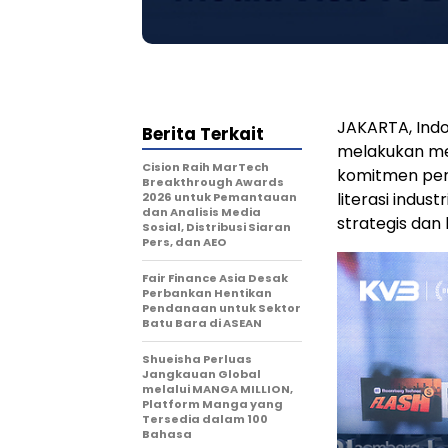
JAKARTA, Ind
Berita Terkait
melakukan med
Cision Raih MarTech
komitmen per
Breakthrough Awards
literasi indus
2026 untuk Pemantauan
dan Analisis Media
strategis dan 
Sosial, Distribusi Siaran
Pers, dan AEO
Fair Finance Asia Desak
Perbankan Hentikan
Pendanaan untuk Sektor
Batu Bara di ASEAN
Shueisha Perluas
Jangkauan Global
melalui MANGA MILLION,
Platform Manga yang
Tersedia dalam 100
Bahasa