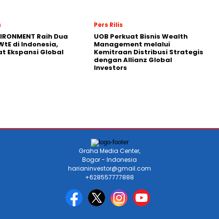
s
Pers Rilis
VIRONMENT Raih Dua
UOB Perkuat Bisnis Wealth
WtE di Indonesia,
Management melalui
t Ekspansi Global
Kemitraan Distribusi Strategis
dengan Allianz Global
Investors
Graha Media Center,
Bogor - Indonesia
harianinvestor@gmail.com
+628557777888