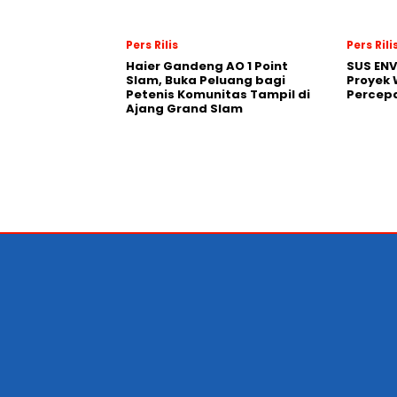
Pers Rilis
Pers Rili
Haier Gandeng AO 1 Point
SUS EN
Slam, Buka Peluang bagi
Proyek 
Petenis Komunitas Tampil di
Percepa
Ajang Grand Slam