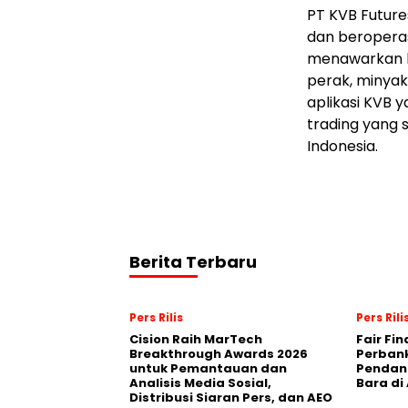
PT KVB Future
dan beroperasi
menawarkan la
perak, minyak
aplikasi KVB
trading yang 
Indonesia.
Berita Terbaru
Pers Rilis
Pers Rili
Cision Raih MarTech
Fair Fi
Breakthrough Awards 2026
Perban
untuk Pemantauan dan
Pendana
Analisis Media Sosial,
Bara di
Distribusi Siaran Pers, dan AEO