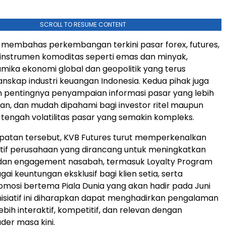
SCROLL TO RESUME CONTENT
 membahas perkembangan terkini pasar forex, futures,
instrumen komoditas seperti emas dan minyak,
mika ekonomi global dan geopolitik yang terus
skap industri keuangan Indonesia. Kedua pihak juga
 pentingnya penyampaian informasi pasar yang lebih
evan, dan mudah dipahami bagi investor ritel maupun
di tengah volatilitas pasar yang semakin kompleks.
atan tersebut, KVB Futures turut memperkenalkan
iatif perusahaan yang dirancang untuk meningkatkan
an engagement nasabah, termasuk Loyalty Program
i keuntungan eksklusif bagi klien setia, serta
osi bertema Piala Dunia yang akan hadir pada Juni
isiatif ini diharapkan dapat menghadirkan pengalaman
ebih interaktif, kompetitif, dan relevan dengan
der masa kini.