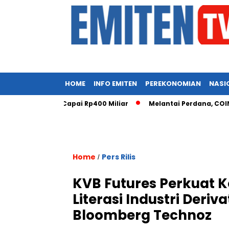
HOME
INFO EMITEN
PEREKONOMIAN
NASI
omunikasi Capai Rp400 Miliar
Melantai Perdana, COIN Siap C
Home
Pers Rilis
/
KVB Futures Perkuat K
Literasi Industri Deriv
Bloomberg Technoz