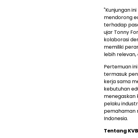
"Kunjungan in
mendorong edu
terhadap pasar
ujar Tonny Fo
kolaborasi d
memiliki pera
lebih relevan
Pertemuan ini
termasuk pen
kerja sama m
kebutuhan edu
menegaskan k
pelaku indust
pemahaman ma
Indonesia.
Tentang KVB