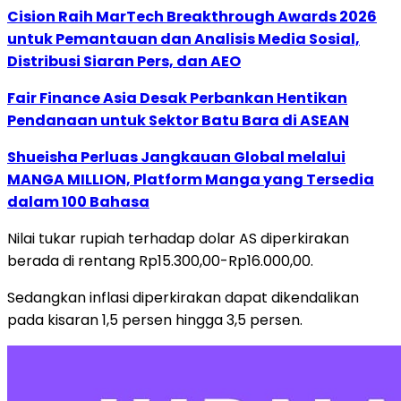
Cision Raih MarTech Breakthrough Awards 2026
untuk Pemantauan dan Analisis Media Sosial,
Distribusi Siaran Pers, dan AEO
Fair Finance Asia Desak Perbankan Hentikan
Pendanaan untuk Sektor Batu Bara di ASEAN
Shueisha Perluas Jangkauan Global melalui
MANGA MILLION, Platform Manga yang Tersedia
dalam 100 Bahasa
Nilai tukar rupiah terhadap dolar AS diperkirakan
berada di rentang Rp15.300,00-Rp16.000,00.
Sedangkan inflasi diperkirakan dapat dikendalikan
pada kisaran 1,5 persen hingga 3,5 persen.