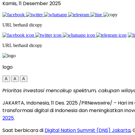
Kamis, 11 Desember 2025
URL berhasil dicopy
URL berhasil dicopy
logo
A
A
A
Prioritas investasi mencakup spektrum, cakupan wilaya
JAKARTA, Indonesia
,
11 Des. 2025
/PRNewswire/ – Hari in
transformasi digital di
Indonesia
dan meningkatkan inova
2025
.
Saat berbicara di
Digital Nation Summit (DNS)
Jakarta
,