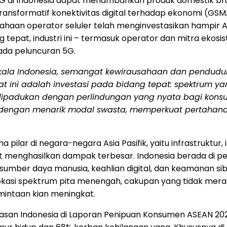
G di
Indonesia
dapat menambahkan produk domestik brut
nsformatif konektivitas digital terhadap ekonomi (GSMA
sahaan operator seluler telah menginvestasikan hampir AS
g tepat, industri ini – termasuk operator dan mitra eko
ada peluncuran 5G.
kala Indonesia, semangat kewirausahaan dan pendud
at ini adalah investasi pada bidang tepat: spektrum y
dipadukan dengan perlindungan yang nyata bagi konsum
 dengan menarik modal swasta, memperkuat pertahan
 pilar di negara-negara Asia Pasifik, yaitu infrastruktur
at menghasilkan dampak terbesar.
Indonesia
berada di pe
sumber daya manusia, keahlian digital, dan keamanan sib
n alokasi spektrum pita menengah, cakupan yang tidak m
intaan kian meningkat.
n Indonesia di Laporan Penipuan Konsumen ASEAN 2025 