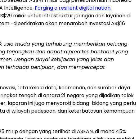
o sebesar AS$41 miliar bagi perekonomian
Indonesia
 Intelligence,
Forging a resilient digital nation:
$29 miliar untuk infrastruktur jaringan dan layanan di
sistem -diperkirakan akan menambah investasi AS$16
uk usia muda yang terhubung memberikan peluang
ang terjangkau dan dapat diprediksi; backhaul yang
en. Dengan sinyal kebijakan yang jelas dan
an terhadap penipuan, dan mempercepat
, inovasi, tata kelola data, keamanan, dan sumber daya
ringkat tengah di antara 21 negara yang dijadikan tolok
er, laporan ini juga menyoroti bidang-bidang yang perlu
erata di wilayah pedesaan, dan keterbatasan kemampuan
mirip dengan yang terlihat di ASEAN, di mana 45%