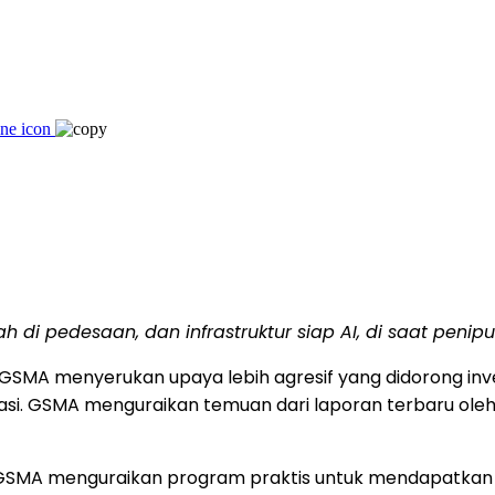
h di pedesaan, dan infrastruktur siap AI
, di saat penip
i GSMA menyerukan upaya lebih agresif yang didorong i
si. GSMA menguraikan temuan dari laporan terbaru ole
 GSMA menguraikan program praktis untuk mendapatka