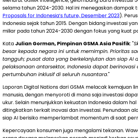
Menurut GSMA Intelligence, gelombang baru investasi 5
selama tahun 2024-2030. Hal ini menegaskan dampak tra
Proposals for
Indonesia’s
future, Desember 2023
). Peru
Indonesia
sejak tahun 2015. Dengan bidang investasi yan
miliar pada tahun 2024-2030 dengan fokus yang kuat p
Kata
Julian Gorman
, Pimpinan GSMA Asia Pasifik
: "
S
besar kepada negara ini untuk memimpin. Prioritas sa
tangguh; pusat data yang berkelanjutan dan siap
AI 
pelaksanaan antar
sektor,
Indonesia
dapat berinovasi
pertumbuhan inklusif di seluruh nusantara
."
Laporan Digital Nations dari GSMA melacak kemajuan lima
manusia, dengan menyoroti di mana saja investasi dap
ukur. Selain menunjukkan kekuatan
Indonesia
dalam hal 
ditingkatkan terkait inovasi dan investasi. Penundaa
siap AI berisiko memperlambat momentum di saat perm
Kepercayaan konsumen juga mengalami tekanan. Wawasa