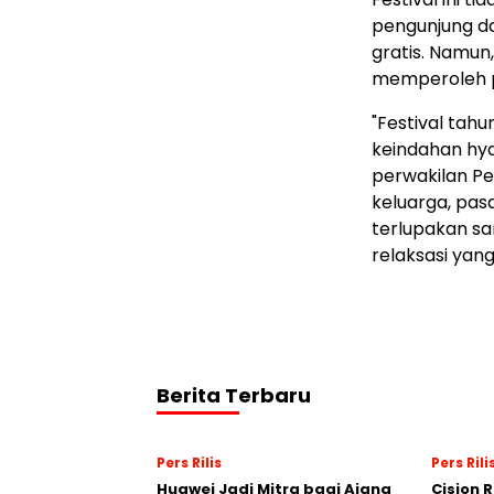
pengunjung d
gratis. Namun
memperoleh po
"Festival ta
keindahan hyd
perwakilan Pe
keluarga, pa
terlupakan s
relaksasi yan
Berita Terbaru
Pers Rilis
Pers Rili
Huawei Jadi Mitra bagi Ajang
Cision 