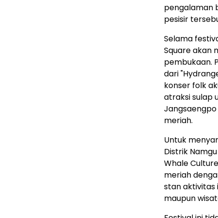
pengalaman b
pesisir terseb
Selama festiv
Square akan m
pembukaan. P
dari "Hydrang
konser folk ak
atraksi sulap 
Jangsaengpo j
meriah.
Untuk menyam
Distrik Namgu
Whale Culture 
meriah dengan
stan aktivitas
maupun wisat
Festival ini 