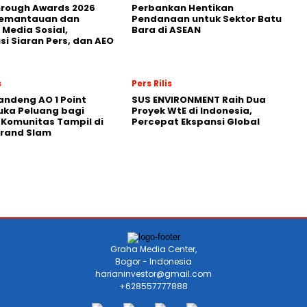
hrough Awards 2026
Perbankan Hentikan
Pemantauan dan
Pendanaan untuk Sektor Batu
 Media Sosial,
Bara di ASEAN
usi Siaran Pers, dan AEO
s
Pers Rilis
andeng AO 1 Point
SUS ENVIRONMENT Raih Dua
uka Peluang bagi
Proyek WtE di Indonesia,
 Komunitas Tampil di
Percepat Ekspansi Global
Grand Slam
Graha Media Center,
Bogor - Indonesia
harianinvestor@gmail.com
+628557777888