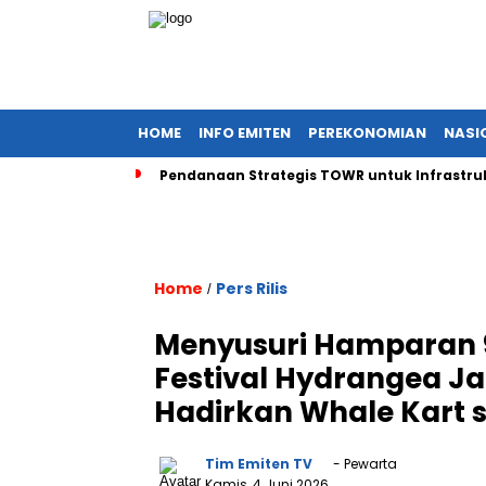
HOME
INFO EMITEN
PEREKONOMIAN
NASI
Pendanaan Strategis TOWR untuk Infrastruk
Home
Pers Rilis
/
Menyusuri Hamparan 
Festival Hydrangea J
Hadirkan Whale Kart 
Tim Emiten TV
- Pewarta
Kamis, 4 Juni 2026