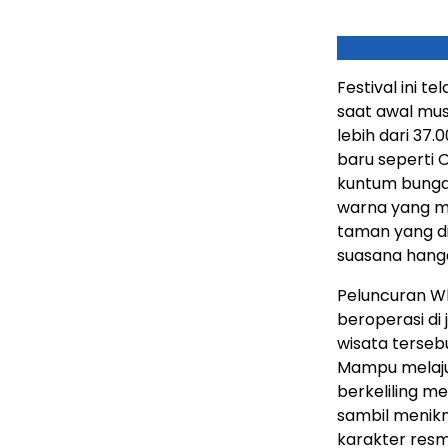
Festival ini t
saat awal musi
lebih dari 37
baru seperti O
kuntum bunga
warna yang m
taman yang d
suasana hanga
Peluncuran W
beroperasi di 
wisata tersebu
Mampu melaju 
berkeliling m
sambil menikm
karakter resm