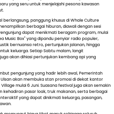
aru yang seru untuk menjelajahi pesona kawasan
ut.
al berlangsung, panggung khusus di Whale Culture
enampilkan berbagai hiburan, diawali dengan sesi
engunjung dapat menikmati beragam program, mulai
ea Music Box" yang dipandu penyiar radio populer,
ustik bernuansa retro, pertunjukan jalanan, hingga
untuk keluarga. Setiap Sabtu malam, langit
uga akan dihiasi pertunjukan kembang api yang
but pengunjung yang hadir lebih awal, Pemerintah
 Ulsan akan membuka stan promosi di dekat kantor
Village mulai 6 Juni. Suasana festival juga akan semakin
 kehadiran pasar loak, truk makanan, serta berbagai
 interaktif yang dapat dinikmati keluarga, pasangan,
awan.
tidak memungut biaya tiket masuk sehingga seluruh