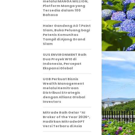
melalui MANGA MILLION,
Platform Manga yang
Tersedia dalam 100
Bahasa
Haier Gandeng AO 1 Point
Slam, Buka Peluang bagi
Petenis Komunitas
Tampil di Ajang Grand
Slam
SUS ENVIRONMENT Raih
Dua Proyek WtE di
Indonesia, Percepat
Ekspansi Global
UOB Perkuat Bisnis
Wealth Management
melalui Kemitraan
Distribusi Strategis
dengan Allianz Global
Investors
Mitrade Raih Gelar “AI
Broker of the Year 2026”,
Hadirkan MitradeGPT
Versi Terbaru di Asia