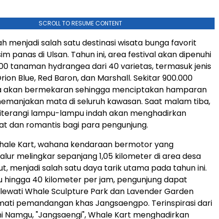
SCROLL TO RESUME CONTENT
elah menjadi salah satu destinasi wisata bunga favorit
m panas di Ulsan. Tahun ini, area festival akan dipenuhi
.000 tanaman hydrangea dari 40 varietas, termasuk jenis
rion Blue, Red Baron, dan Marshall. Sekitar 900.000
 akan bermekaran sehingga menciptakan hamparan
emanjakan mata di seluruh kawasan. Saat malam tiba,
iterangi lampu-lampu indah akan menghadirkan
t dan romantis bagi para pengunjung.
hale Kart, wahana kendaraan bermotor yang
jalur melingkar sepanjang 1,05 kilometer di area desa
t, menjadi salah satu daya tarik utama pada tahun ini.
hingga 40 kilometer per jam, pengunjung dapat
elewati Whale Sculpture Park dan Lavender Garden
ati pemandangan khas Jangsaengpo. Terinspirasi dari
i Namgu, "Jangsaengi", Whale Kart menghadirkan