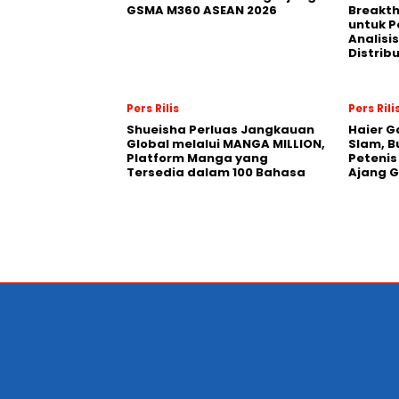
GSMA M360 ASEAN 2026
Breakt
untuk 
Analisis
Distrib
Pers Rilis
Pers Rili
Shueisha Perluas Jangkauan
Haier G
Global melalui MANGA MILLION,
Slam, B
Platform Manga yang
Petenis
Tersedia dalam 100 Bahasa
Ajang 