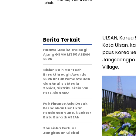
ULSAN, Korea 
Berita Terkait
Kota Ulsan, k
Huawei Jadi Mitra bagi
paus Korea Se
Ajang GSMA M360 ASEAN
Jangsaengpo K
2026
Village.
Cision Raih MarTech
Breakthrough Awards
2026 untuk Pemantauan
dan Analisis Media
Sosial, Distribusi Siaran
Pers, dan AEO
Fair Finance Asia Desak
Perbankan Hentikan
Pendanaan untuk Sektor
Batu Bara di ASEAN
Shueisha Perluas
Jangkauan Global