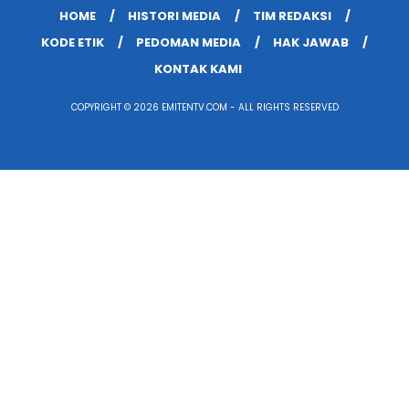
HOME
HISTORI MEDIA
TIM REDAKSI
KODE ETIK
PEDOMAN MEDIA
HAK JAWAB
KONTAK KAMI
COPYRIGHT © 2026 EMITENTV.COM - ALL RIGHTS RESERVED