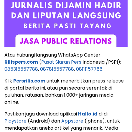
Atau hubungi langsung WhatsApp Center
Rilispers.com
(
Pusat Siaran Pers
Indonesia /PSPI):
085315557788
,
087815557788
,
08111157788
.
Klik
Persrilis.com
untuk menerbitkan press release
di portal berita ini, atau pun secara serentak di
puluhan, ratusan, bahkan 1.000+ jaringan media
online.
Pastikan juga download aplikasi
Hallo.id
di di
Playstore
(Android) dan
Appstore
(iphone), untuk
mendapatkan aneka artikel yang menarik. Media