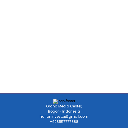
Graha Media Center,
Bogor - Indonesia
harianinvestor@gmail.com
+628557777888