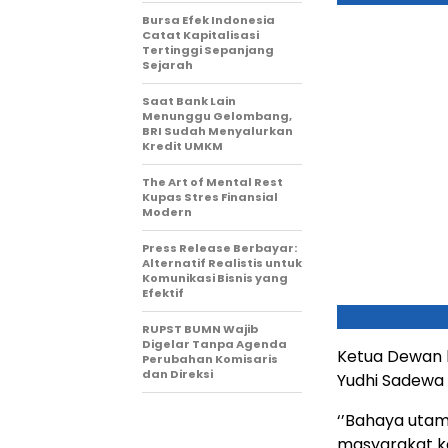
Bursa Efek Indonesia
Catat Kapitalisasi
Tertinggi Sepanjang
Sejarah
Saat Bank Lain
Menunggu Gelombang,
BRI Sudah Menyalurkan
Kredit UMKM
The Art of Mental Rest
Kupas Stres Finansial
Modern
Press Release Berbayar:
Alternatif Realistis untuk
Komunikasi Bisnis yang
Efektif
RUPST BUMN Wajib
Digelar Tanpa Agenda
Ketua Dewan 
Perubahan Komisaris
dan Direksi
Yudhi Sadewa d
‘’Bahaya uta
masyarakat ka