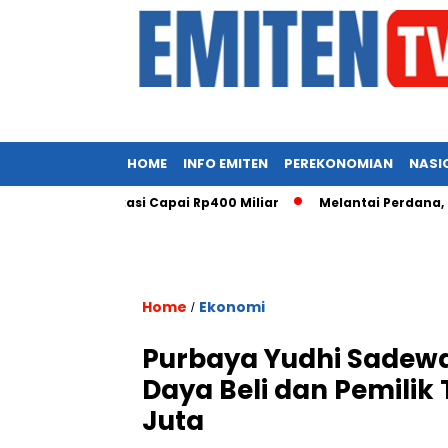
HOME
INFO EMITEN
PEREKONOMIAN
NASI
Telekomunikasi Capai Rp400 Miliar
Melantai Perdana, COIN S
Home
Ekonomi
/
Purbaya Yudhi Sadewa
Daya Beli dan Pemilik
Juta