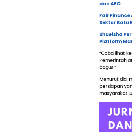
dan AEO
Fair Financ
Sektor Batu 
Shueisha Pe
Platform Ma
“Coba lihat k
Pemerintah at
bagus.”
Menurut dia, 
persiapan ya
masyarakat ju