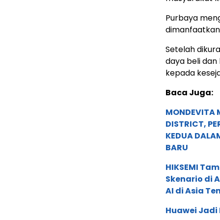
Purbaya meng
dimanfaatkan
Setelah dikur
daya beli da
kepada keseja
Baca Juga:
MONDEVITA 
DISTRICT, P
KEDUA DALA
BARU
HIKSEMI Tam
Skenario di
AI di Asia T
Huawei Jadi