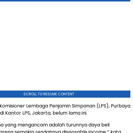
SCROLL TO RESUME CONTENT
komisioner Lembaga Penjamin Simpanan (LPS), Purbaya
i Kantor LPS, Jakarta, belum lama ini.
ma yang mengancam adalah turunnya daya beli
rena semakin rendahnya disposable income,’’ kata