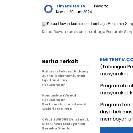
Tim Emiten TV
- Pewarta
Kamis, 20 Juni 2024
Ketua Dewan komisioner Lembaga Penjamin Simpan
EMITENTV.C
Berita Terkait
(Tabungan Pe
Rahasia Sukses Undang
masyarakat.
Jurnalis Ekonomi untuk
Liputan Acara
Perusahaan
Program itu 
masyarakat kh
Komunikasi Visual
Perusahaan
Program ters
Bertransformasi Lewat
Galeri Foto Pers
daya beli mas
membayar iur
CWLS SWR006 Dan Sukuk
Ritel, Investasi Syariah
Bernilai Ganda