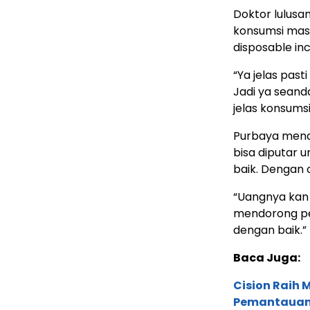
Doktor lulusa
konsumsi mas
disposable in
“Ya jelas past
Jadi ya seanda
jelas konsums
Purbaya mena
bisa diputar 
baik. Dengan 
“Uangnya kan 
mendorong pe
dengan baik.”
Baca Juga:
Cision Raih
Pemantauan d