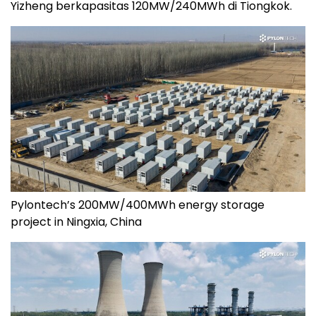
Yizheng berkapasitas 120MW/240MWh di Tiongkok.
Pylontech’s 200MW/400MWh energy storage
project in Ningxia, China