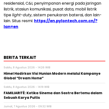
residensial, C&I, penyimpanan energi pada jaringan
listrik, stasiun komunikasi, pusat data, mobil listrik
tipe
light-duty
, sistem penukaran baterai, dan lain-
lain. Situs resmi:
https://en.pylontech.com.cn/?
lan=en
BERITA TERKAIT
Sabtu, 8 Agustus 2026 - 14:26 WIB
Himel Hadirkan Visi Hunian Modern melalui Kampanye
Global “Dream Home”
Sabtu, 8 Agustus 2026 - 14:19 WIB
FAMILIARITÉ: Ketika Sinema dan Sastra Bertemu dalam
Sebuah Karya Puitis
Jumat, 7 Agustus 2026 - 09:32 WIB