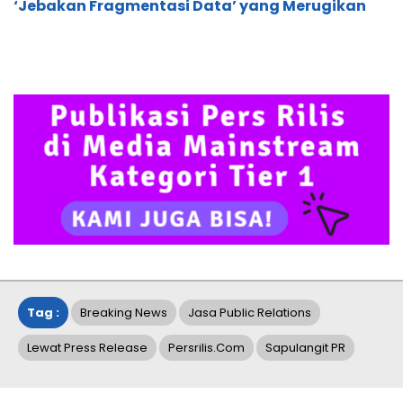
‘Jebakan Fragmentasi Data’ yang Merugikan
Tag :
Breaking News
Jasa Public Relations
Lewat Press Release
Persrilis.com
Sapulangit PR