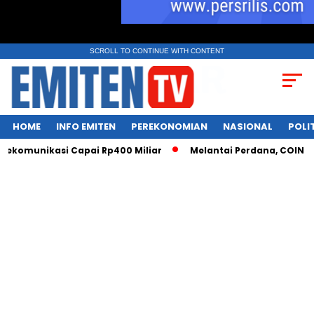
SCROLL TO CONTINUE WITH CONTENT
HOME
INFO EMITEN
PEREKONOMIAN
NASIONAL
POLI
ekomunikasi Capai Rp400 Miliar
Melantai Perdana, COIN Siap