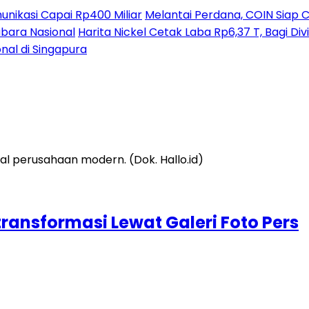
nikasi Capai Rp400 Miliar
Melantai Perdana, COIN Siap C
ubara Nasional
Harita Nickel Cetak Laba Rp6,37 T, Bagi D
nal di Singapura
ransformasi Lewat Galeri Foto Pers