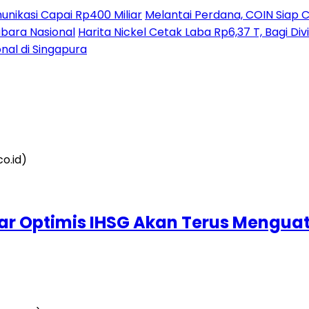
nikasi Capai Rp400 Miliar
Melantai Perdana, COIN Siap C
ubara Nasional
Harita Nickel Cetak Laba Rp6,37 T, Bagi D
nal di Singapura
ar Optimis IHSG Akan Terus Menguat