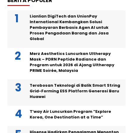
BERITA POPULER
Lianlian DigiTech dan UnionPay
International Kembangkan Solusi
Pembayaran Berbasis Agen AI untuk
Proses Pengadaan Barang dan Jasa
Global
Merz Aesthetics Luncurkan Ultherapy
Mask – PDRN Peptide Radiance dan
Program untuk 2026 di Ajang Ultherapy
PRIME Soirée, Malaysia
Terobosan Teknologi di Balik Smart String
Grid-Forming ESS Platform Generasi Baru
Huawei
T’way Air Luncurkan Program “Explore
Korea, One Destination at a Time”
Hisense Hadirkan Pengalaman Menonton