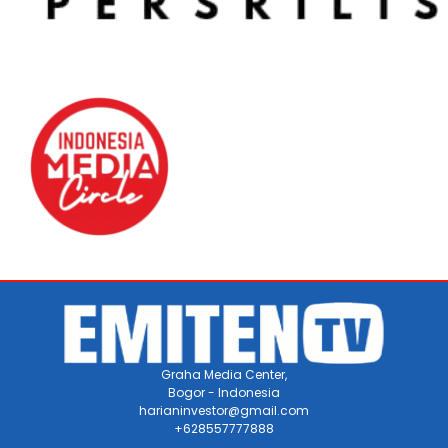
Graha Media Center,
Bogor - Indonesia
harianinvestor@gmail.com
+628557777888