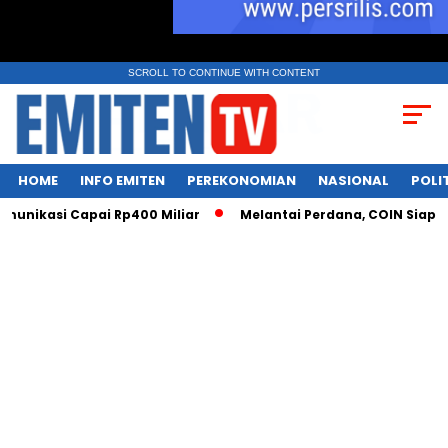
SCROLL TO CONTINUE WITH CONTENT
HOME
INFO EMITEN
PEREKONOMIAN
NASIONAL
POLI
nikasi Capai Rp400 Miliar
Melantai Perdana, COIN Siap Ceta