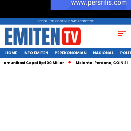
SCROLL TO CONTINUE WITH CONTENT
HOME
INFO EMITEN
PEREKONOMIAN
NASIONAL
POLI
omunikasi Capai Rp400 Miliar
Melantai Perdana, COIN Siap C