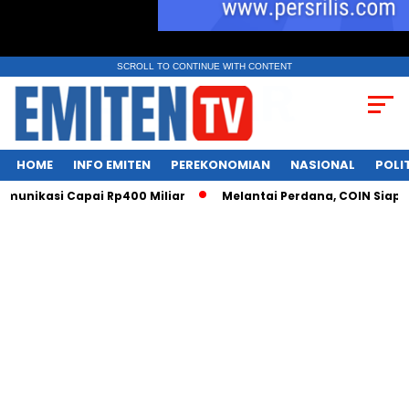
SCROLL TO CONTINUE WITH CONTENT
HOME
INFO EMITEN
PEREKONOMIAN
NASIONAL
POLI
unikasi Capai Rp400 Miliar
Melantai Perdana, COIN Siap Cet