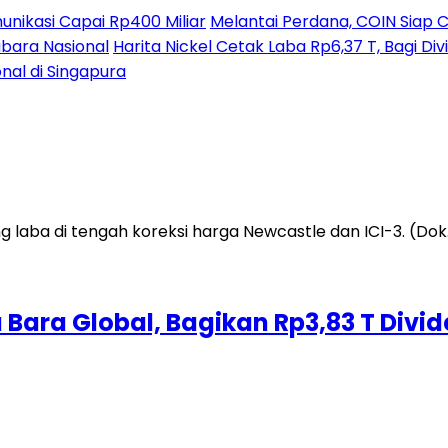
nikasi Capai Rp400 Miliar
Melantai Perdana, COIN Siap C
ubara Nasional
Harita Nickel Cetak Laba Rp6,37 T, Bagi D
nal di Singapura
ara Global, Bagikan Rp3,83 T Divid