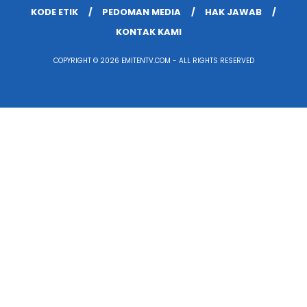
KODE ETIK
PEDOMAN MEDIA
HAK JAWAB
KONTAK KAMI
COPYRIGHT © 2026 EMITENTV.COM - ALL RIGHTS RESERVED