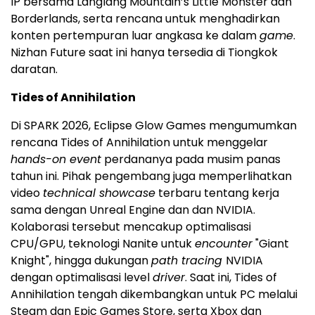
IP bersama Langlang Mountain’s Little Monster dan
Borderlands, serta rencana untuk menghadirkan
konten pertempuran luar angkasa ke dalam
game
.
Nizhan Future saat ini hanya tersedia di Tiongkok
daratan.
Tides of Annihilation
Di SPARK 2026, Eclipse Glow Games mengumumkan
rencana Tides of Annihilation untuk menggelar
hands-on event
perdananya pada musim panas
tahun ini. Pihak pengembang juga memperlihatkan
video
technical showcase
terbaru tentang kerja
sama dengan Unreal Engine dan dan NVIDIA.
Kolaborasi tersebut mencakup optimalisasi
CPU/GPU, teknologi Nanite untuk
encounter
"Giant
Knight", hingga dukungan
path tracing
NVIDIA
dengan optimalisasi level
driver
. Saat ini, Tides of
Annihilation tengah dikembangkan untuk PC melalui
Steam dan Epic Games Store, serta Xbox dan