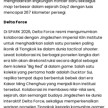
menghadirkan lingkungan
frontier
baru sekaligus
map
terbesar dalam sejarah DayZ dengan luas
mencapai 267 kilometer persegi.
Delta Force
Di SPARK 2026, Delta Force resmi mengumumkan
kolaborasi dengan Jingdezhen Imperial Kiln Institute
untuk menghadirkan salah satu porselen paling
ikonik di Tiongkok ke dalam dunia
tactical shooter
.
Lewat kolaborasi ini, berbagai porselen langka dari
era kiln akan direkonstruksi secara digital sebagai
item
koleksi "Big Red" di dalam
game
. Salah satu
koleksi yang pertama hadir adalah Ducktor Sui,
replika tempat dupa berbentuk bebek dari era
Kaisar Ming Chenghua yang menjadi ikon institusi
tersebut. Kolaborasi ini membawa nilai-nilai seni,
sejarah, dan semangat budaya Jingdezhen ke dunia
interaktif Delta Force, sekaligus memperkenalkan
warisan porselen Tiongkok kepada komunitas
gamer