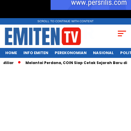
SCROLL TO CONTINUE WITH CONTENT
HOME
INFO EMITEN
PEREKONOMIAN
NASIONAL
POLI
Melantai Perdana, COIN Siap Cetak Sejarah Baru di Pasar Aset