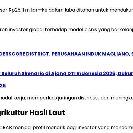
ar Rp25,11 miliar—ke dalam laba ditahan untuk mendukun
tren investor global terhadap model bisnis yang berkelanj
NDERSCORE DISTRICT, PERUSAHAAN INDUK MAGLIANO
Seluruh Skenario di Ajang DTI Indonesia 2026, Duk
026
l kerja, memperluas jaringan distribusi, dan meningkatk
ikultur Hasil Laut
am CRAB menjadi profil menarik bagi investor yang men