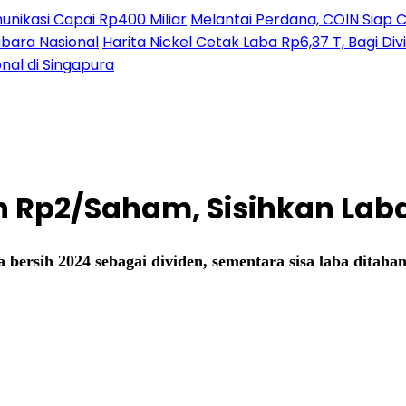
nikasi Capai Rp400 Miliar
Melantai Perdana, COIN Siap C
ubara Nasional
Harita Nickel Cetak Laba Rp6,37 T, Bagi D
nal di Singapura
en Rp2/Saham, Sisihkan Lab
ersih 2024 sebagai dividen, sementara sisa laba ditaha