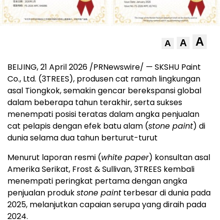
A
A
A
BEIJING, 21 April 2026 /PRNewswire/ — SKSHU Paint
Co., Ltd. (3TREES), produsen cat ramah lingkungan
asal Tiongkok, semakin gencar berekspansi global
dalam beberapa tahun terakhir, serta sukses
menempati posisi teratas dalam angka penjualan
cat pelapis dengan efek batu alam (
stone paint
) di
dunia selama dua tahun berturut-turut
Menurut laporan resmi (
white paper
) konsultan asal
Amerika Serikat, Frost & Sullivan, 3TREES kembali
menempati peringkat pertama dengan angka
penjualan produk
stone paint
terbesar di dunia pada
2025, melanjutkan capaian serupa yang diraih pada
2024.