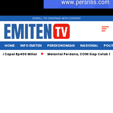
SCROLL TO CONTINUE WITH CONTENT
HOME
INFO EMITEN
PEREKONOMIAN
NASIONAL
POLI
i Rp400 Miliar
Melantai Perdana, COIN Siap Cetak Sejarah Ba