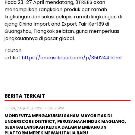
Pada 23–27 April mendatang, 3TREES akan
menampilkan rangkaian produk cat ramah
lingkungan dan solusi pelapis ramah lingkungan di
ajang China Import and Export Fair Ke-139 di
Guangzhou, Tiongkok selatan, guna memperluas
jangkauannya di pasar global.
Tautan
artikel:
https://en.imsilkroad.com/p/350244.html
BERITA TERKAIT
Jumat, 7 Agustus 2026 - 09:32 WIB
MONDEVITA MENGAKUISISI SAHAM MAYORITAS DI
UNDERSCORE DISTRICT, PERUSAHAAN INDUK MAGLIANO,
SEBAGAI LANGKAH KEDUA DALAM MEMBANGUN
PLATFORM MEREK MEWAH ITALIA BARU