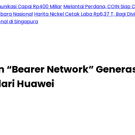
nikasi Capai Rp400 Miliar
Melantai Perdana, COIN Siap C
ubara Nasional
Harita Nickel Cetak Laba Rp6,37 T, Bagi D
nal di Singapura
 “Bearer Network” Generas
dari Huawei