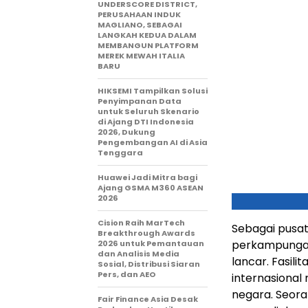
UNDERSCORE DISTRICT,
PERUSAHAAN INDUK
MAGLIANO, SEBAGAI
LANGKAH KEDUA DALAM
MEMBANGUN PLATFORM
MEREK MEWAH ITALIA
BARU
HIKSEMI Tampilkan Solusi
Penyimpanan Data
untuk Seluruh Skenario
di Ajang DTI Indonesia
2026, Dukung
Pengembangan AI di Asia
Tenggara
Huawei Jadi Mitra bagi
Ajang GSMA M360 ASEAN
2026
Cision Raih MarTech
Sebagai pusat
Breakthrough Awards
perkampungan
2026 untuk Pemantauan
dan Analisis Media
lancar. Fasil
Sosial, Distribusi Siaran
Pers, dan AEO
internasional
negara. Seora
Fair Finance Asia Desak