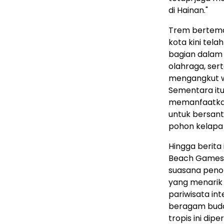
di Hainan."
Trem bertema
kota kini tel
bagian dalam 
olahraga, sert
mengangkut w
Sementara itu
memanfaatkan 
untuk bersant
pohon kelapa 
Hingga berita
Beach Games 
suasana penon
yang menarik 
pariwisata in
beragam buday
tropis ini dip