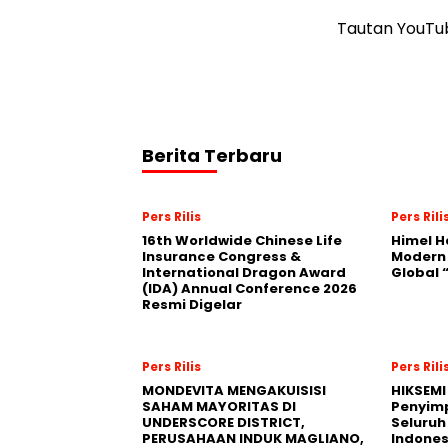
Tautan YouT
Berita Terbaru
Pers Rilis
Pers Rili
16th Worldwide Chinese Life
Himel H
Insurance Congress &
Modern
International Dragon Award
Global
(IDA) Annual Conference 2026
Resmi Digelar
Pers Rilis
Pers Rili
MONDEVITA MENGAKUISISI
HIKSEMI
SAHAM MAYORITAS DI
Penyim
UNDERSCORE DISTRICT,
Seluruh
PERUSAHAAN INDUK MAGLIANO,
Indones