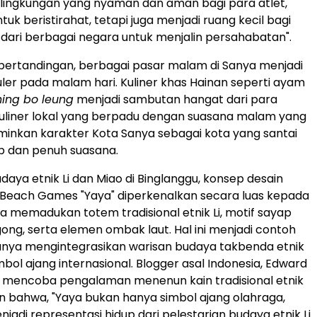
lingkungan yang nyaman dan aman bagi para atlet,
tuk beristirahat, tetapi juga menjadi ruang kecil bagi
ari berbagai negara untuk menjalin persahabatan".
l pertandingan, berbagai pasar malam di Sanya menjadi
uler pada malam hari. Kuliner khas Hainan seperti ayam
ing bo leung
menjadi sambutan hangat dari para
uliner lokal yang berpadu dengan suasana malam yang
inkan karakter Kota Sanya sebagai kota yang santai
up dan penuh suasana.
daya etnik Li dan Miao di Binglanggu, konsep desain
 Beach Games "Yaya" diperkenalkan secara luas kepada
ya memadukan totem tradisional etnik Li, motif sayap
ng, serta elemen ombak laut. Hal ini menjadi contoh
nya mengintegrasikan warisan budaya takbenda etnik
mbol ajang internasional. Blogger asal Indonesia, Edward
h mencoba pengalaman menenun kain tradisional etnik
n bahwa, "Yaya bukan hanya simbol ajang olahraga,
njadi representasi hidup dari pelestarian budaya etnik Li