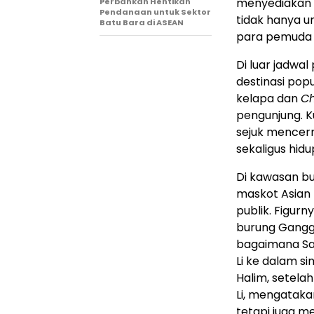
menyediakan 
Perbankan Hentikan
Pendanaan untuk Sektor
tidak hanya un
Batu Bara di ASEAN
para pemuda d
Di luar jadwa
destinasi pop
kelapa dan
Ch
pengunjung. K
sejuk mencerm
sekaligus hid
Di kawasan bu
maskot Asian
publik. Figurn
burung Ganggo
bagaimana Sa
Li ke dalam si
Halim, setela
Li, mengataka
tetapi juga me