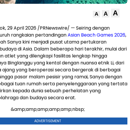
A
A
A
kok
,
29 April 2026
/PRNewswire/ — Seiring dengan
luruh rangkaian pertandingan
Asian Beach Games 2026
,
ah Sanya kini menjadi pusat utama pertukaran
budaya di Asia. Dalam beberapa hari terakhir, mulai dari
atlet yang dilengkapi fasilitas lengkap hingga
a Binglanggu yang kental dengan nuansa etnik Li, dari
ajang yang beroperasi secara bergerak di berbagai
hingga pasar malam pesisir yang ramai, Sanya dengan
bagai tuan rumah serta penyelenggaraan yang tertata
irkan kepada dunia sebuah perhelatan yang
ahraga dan budaya secara erat.
&amp;amp;amp;amp;amp;nbsp;
ADVERTISEMENT