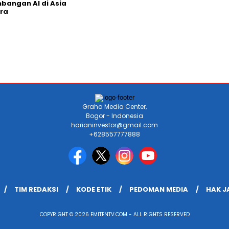
angan AI di Asia
ra
Graha Media Center,
Bogor - Indonesia
harianinvestor@gmail.com
+628557777888
TIM REDAKSI
KODE ETIK
PEDOMAN MEDIA
HAK 
COPYRIGHT © 2026 EMITENTV.COM - ALL RIGHTS RESERVED