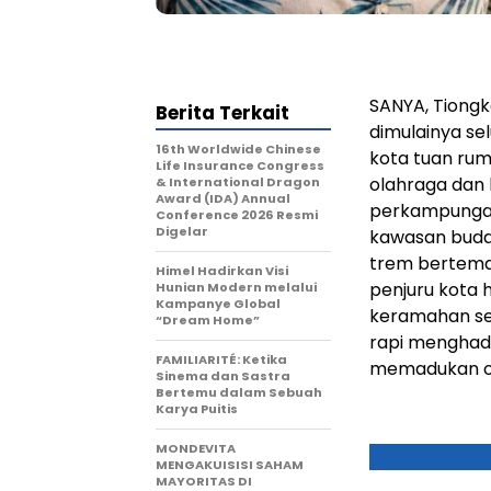
SANYA, Tiong
Berita Terkait
dimulainya se
16th Worldwide Chinese
kota tuan rum
Life Insurance Congress
olahraga dan 
& International Dragon
Award (IDA) Annual
perkampungan 
Conference 2026 Resmi
Digelar
kawasan buday
trem bertema 
Himel Hadirkan Visi
penjuru kota 
Hunian Modern melalui
Kampanye Global
keramahan se
“Dream Home”
rapi menghad
FAMILIARITÉ: Ketika
memadukan ol
Sinema dan Sastra
Bertemu dalam Sebuah
Karya Puitis
MONDEVITA
MENGAKUISISI SAHAM
MAYORITAS DI