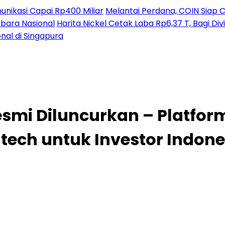
nikasi Capai Rp400 Miliar
Melantai Perdana, COIN Siap C
ubara Nasional
Harita Nickel Cetak Laba Rp6,37 T, Bagi D
nal di Singapura
smi Diluncurkan – Platfor
tech untuk Investor Indone