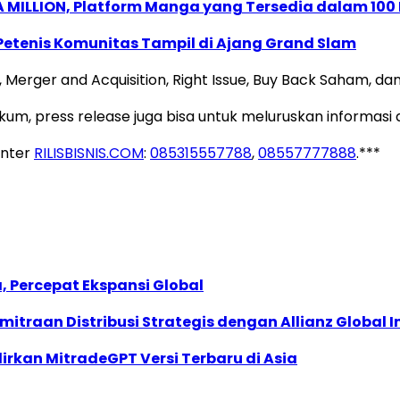
 MILLION, Platform Manga yang Tersedia dalam 100
 Petenis Komunitas Tampil di Ajang Grand Slam
ger and Acquisition, Right Issue, Buy Back Saham, dan l
, press release juga bisa untuk meluruskan informasi ata
enter
RILISBISNIS.COM
:
085315557788
,
08557777888
.***
, Percepat Ekspansi Global
traan Distribusi Strategis dengan Allianz Global I
dirkan MitradeGPT Versi Terbaru di Asia