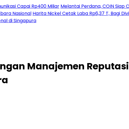
nikasi Capai Rp400 Miliar
Melantai Perdana, COIN Siap C
ubara Nasional
Harita Nickel Cetak Laba Rp6,37 T, Bagi D
nal di Singapura
kungan Manajemen Reputasi
ra