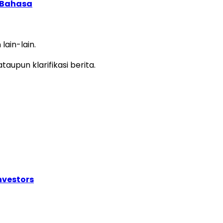
 Bahasa
ain-lain.
upun klarifikasi berita.
nvestors