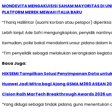
MONDEVITA MENGAKUISISI SAHAM MAYORITAS DI U
PLATFORM MEREK MEWAH ITALIA BARU
“Thariq Halilintar (suami korban atau pelapor) diperiksa 
Lebih lanjut Ade Safri mengungkapkan, penyidik nanti
Kemudian, polisi bakal mendalami unsur pidana dalam k
“Tim penyelidik sebagai melakukan serangkaian kegiat
Baca Juga:
HIKSEMI Tampilkan Solusi Penyimpanan Data untuk 
Huawei Jadi Mitra bagi Ajang GSMA M360 ASEAN 2
Cision Raih MarTech Breakthrough Awards 2026 untu
“Yang diduga sebagai tindak pidana, guna menentukan d