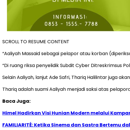
SCROLL TO RESUME CONTENT
“Aaliyah Massaid sebagai pelapor atau korban (diperiksa)
“Di ruang riksa penyelidik Subdit Cyber Ditreskrimsus P
Selain Aaliyah, lanjut Ade Safri, Thariq Halilintar juga ak
Thariq adalah suami Aaliyah menjadi saksi atas pelapor
Baca Juga:
Himel Hadirkan Visi Hunian Modern melalui Kamp
FAMILIARITÉ: Ketika Sinema dan Sastra Bertemu da