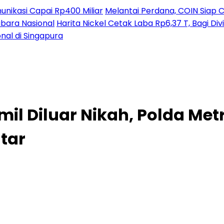
nikasi Capai Rp400 Miliar
Melantai Perdana, COIN Siap C
ubara Nasional
Harita Nickel Cetak Laba Rp6,37 T, Bagi D
nal di Singapura
il Diluar Nikah, Polda Met
ntar