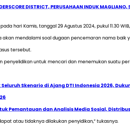
NDERSCORE DISTRICT, PERUSAHAAN INDUK MAGLIANO
pada hari Kamis, tanggal 29 Agustus 2024, pukul 11.30 WIB,
nya akan mendalami soal dugaan pencemaran nama baik y
asus tersebut.
an penyelidikan untuk mencari dan menemukan suatu peri
Seluruh Skenario di Ajang DTI Indonesia 2026, Duk
026
k Pemantauan dan Analisis Media Sosial, Distribusi
apat atau tidaknya dilakukan penyidikan,” tukasnya.