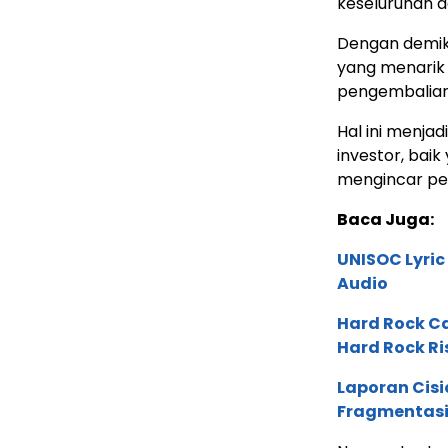
keseluruhan da
Dengan demiki
yang menarik 
pengembalian
Hal ini menjad
investor, bai
mengincar pe
Baca Juga:
UNISOC Lyri
Audio
Hard Rock C
Hard Rock Ri
Laporan Cis
Fragmentasi