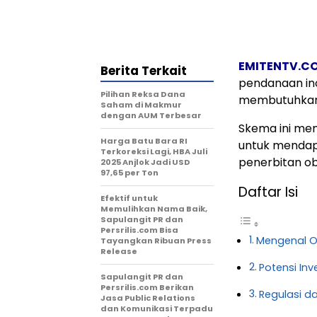
EMITENTV.C
Berita Terkait
pendanaan in
Pilihan Reksa Dana
membutuhkan d
Saham di Makmur
dengan AUM Terbesar
Skema ini me
Harga Batu Bara RI
untuk mendapa
Terkoreksi Lagi, HBA Juli
penerbitan obl
2025 Anjlok Jadi USD
97,65 per Ton
Daftar Isi
Efektif untuk
Memulihkan Nama Baik,
Sapulangit PR dan
Persrilis.com Bisa
Mengenal O
Tayangkan Ribuan Press
Release
Potensi In
Sapulangit PR dan
Persrilis.com Berikan
Regulasi 
Jasa Public Relations
dan Komunikasi Terpadu