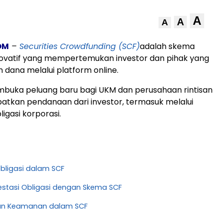
A
A
A
OM
–
Securities Crowdfunding (SCF)
adalah skema
ovatif yang mempertemukan investor dan pihak yang
ana melalui platform online.
mbuka peluang baru bagi UKM dan perusahaan rintisan
tkan pendanaan dari investor, termasuk melalui
igasi korporasi.
bligasi dalam SCF
vestasi Obligasi dengan Skema SCF
dan Keamanan dalam SCF