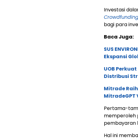
Investasi dal
Crowdfunding
bagi para inve
Baca Juga:
SUS ENVIRONM
Ekspansi Glo
UOB Perkuat
Distribusi St
Mitrade Raih
MitradeGPT V
Pertama-tama
memperoleh p
pembayaran bu
Hal ini memb