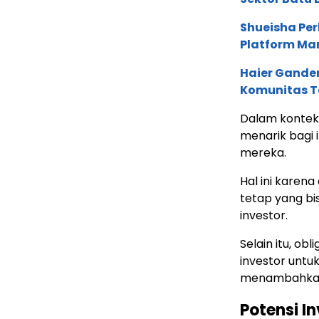
Shueisha Pe
Platform Ma
Haier Ganden
Komunitas T
Dalam konteks 
menarik bagi 
mereka.
Hal ini karen
tetap yang bi
investor.
Selain itu, o
investor untu
menambahkan 
Potensi I