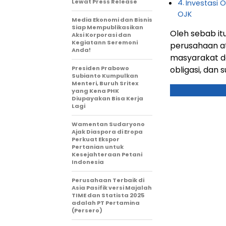
Lewat Press Release
Investasi 
OJK
Media Ekonomi dan Bisnis
Siap Mempublikasikan
Oleh sebab it
Aksi Korporasi dan
Kegiatann Seremoni
perusahaan a
Anda!
masyarakat d
Presiden Prabowo
obligasi, dan s
Subianto Kumpulkan
Menteri, Buruh Sritex
yang Kena PHK
Diupayakan Bisa Kerja
Lagi
Wamentan Sudaryono
Ajak Diaspora di Eropa
Perkuat Ekspor
Pertanian untuk
Kesejahteraan Petani
Indonesia
Perusahaan Terbaik di
Asia Pasifik versi Majalah
TIME dan Statista 2025
adalah PT Pertamina
(Persero)