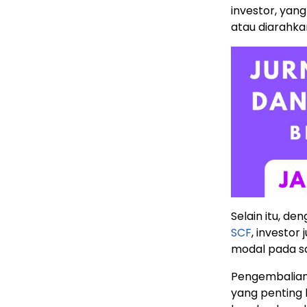
investor, yan
atau diarahkan
Selain itu, d
SCF
, investo
modal pada sa
Pengembalian
yang penting b