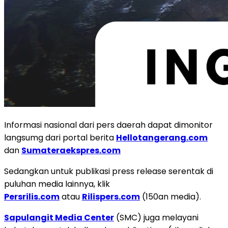
Informasi nasional dari pers daerah dapat dimonitor
langsumg dari portal berita
Hellotangerang.com
dan
Sumateraekspres.com
Sedangkan untuk publikasi press release serentak di
puluhan media lainnya, klik
Persrilis.com
atau
Rilispers.com
(150an media).
Sapulangit Media Center
(SMC) juga melayani