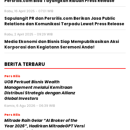
Persrilis.com Bisa Tayangkan Ribuan Press Release
Rabu, 16 April 2025 - 07:01 WIB
Sapulangit PR dan Persrilis.com Berikan Jasa Public
Relations dan Komunikasi Terpadu Lewat Press Release
Rabu, 2 April 2025 - 09:29 WIB
Media Ekonomi dan Bisnis Siap Mempublikasikan Aksi
Korporasi dan Kegiatann Seremoni Anda!
BERITA TERBARU
Pers Rilis
UOB Perkuat Bisnis Wealth
Management melalui Kemitraan
Distribusi Strategis dengan Allianz
Global Investors
Kamis, 6 Agu 2026 - 06:39 WIB
Pers Rilis
Mitrade Raih Gelar “AI Broker of the
Year 2026”, Hadirkan MitradeGPT Versi