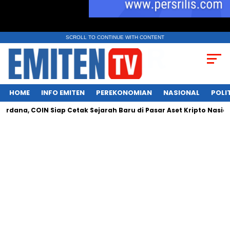
SCROLL TO CONTINUE WITH CONTENT
HOME
INFO EMITEN
PEREKONOMIAN
NASIONAL
POLI
 COIN Siap Cetak Sejarah Baru di Pasar Aset Kripto Nasional