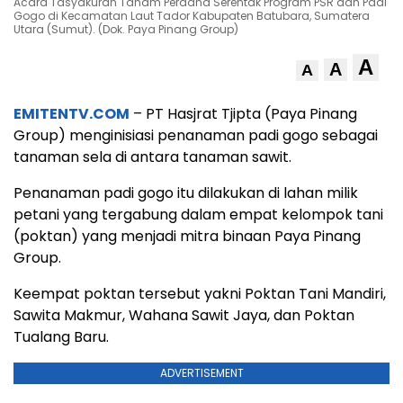
Acara Tasyakuran Tanam Perdana Serentak Program PSR dan Padi
Gogo di Kecamatan Laut Tador Kabupaten Batubara, Sumatera
Utara (Sumut). (Dok. Paya Pinang Group)
A
A
A
EMITENTV.COM
– PT Hasjrat Tjipta (Paya Pinang
Group) menginisiasi penanaman padi gogo sebagai
tanaman sela di antara tanaman sawit.
Penanaman padi gogo itu dilakukan di lahan milik
petani yang tergabung dalam empat kelompok tani
(poktan) yang menjadi mitra binaan Paya Pinang
Group.
Keempat poktan tersebut yakni Poktan Tani Mandiri,
Sawita Makmur, Wahana Sawit Jaya, dan Poktan
Tualang Baru.
ADVERTISEMENT