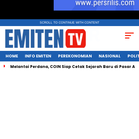
SCROLL TO CONTINUE WITH CONTENT
HOME
INFO EMITEN
PEREKONOMIAN
NASIONAL
POLI
lantai Perdana, COIN Siap Cetak Sejarah Baru di Pasar Aset Kript