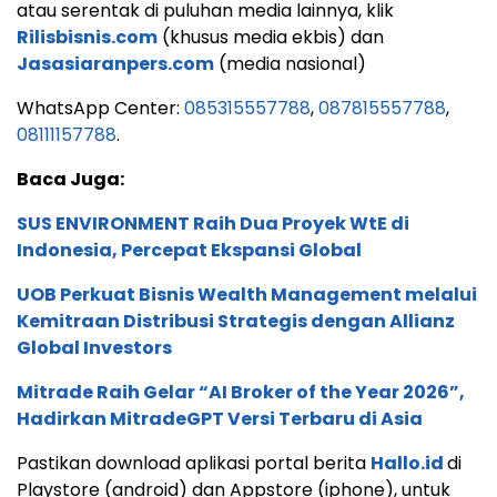
atau serentak di puluhan media lainnya, klik
Rilisbisnis.com
(khusus media ekbis) dan
Jasasiaranpers.com
(media nasional)
WhatsApp Center:
085315557788
,
087815557788
,
08111157788
.
Baca Juga:
SUS ENVIRONMENT Raih Dua Proyek WtE di
Indonesia, Percepat Ekspansi Global
UOB Perkuat Bisnis Wealth Management melalui
Kemitraan Distribusi Strategis dengan Allianz
Global Investors
Mitrade Raih Gelar “AI Broker of the Year 2026”,
Hadirkan MitradeGPT Versi Terbaru di Asia
Pastikan download aplikasi portal berita
Hallo.id
di
Playstore (android) dan Appstore (iphone), untuk