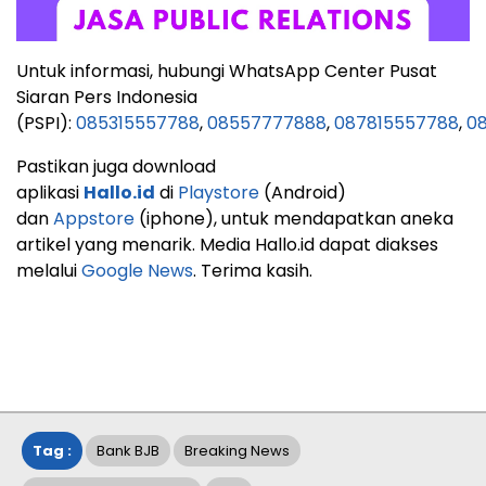
Untuk informasi, hubungi WhatsApp Center Pusat
Siaran Pers Indonesia
(PSPI):
085315557788
,
08557777888
,
087815557788
,
08
Pastikan juga download
aplikasi
Hallo.id
di
Playstore
(Android)
dan
Appstore
(iphone), untuk mendapatkan aneka
artikel yang menarik. Media Hallo.id dapat diakses
melalui
Google News
. Terima kasih.
Tag :
Bank BJB
Breaking News