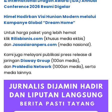
& International Dragon Award (IDA) Annual
Conference 2026 Resmi Digelar
Himel Hadirkan Visi Hunian Modern melalui
Kampanye Global “Dream Home”
Untuk harga paket yang lebih hemat
klik
Rilisbisnis.com
(khusus media ekbis)
dan
Jasasiaranpers.com
(media nasional).
Kami juga melayani publikasi press release di
jaringan
Disway Group
(100an media),
dan
ProMedia Network
(1000an media), serta
media lainnya.