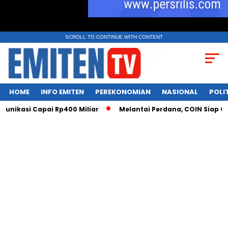
SCROLL TO CONTINUE WITH CONTENT
HOME
INFO EMITEN
PEREKONOMIAN
NASIONAL
POLI
ikasi Capai Rp400 Miliar
Melantai Perdana, COIN Siap Cetak