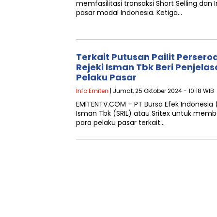
memfasilitasi transaksi Short Selling dan I
pasar modal Indonesia. Ketiga…
Terkait Putusan Pailit Perseroa
Rejeki Isman Tbk Beri Penjel
Pelaku Pasar
Info Emiten
| Jumat, 25 Oktober 2024 - 10:18 WIB
EMITENTV.COM – PT Bursa Efek Indonesia (
Isman Tbk (SRIL) atau Sritex untuk memb
para pelaku pasar terkait…