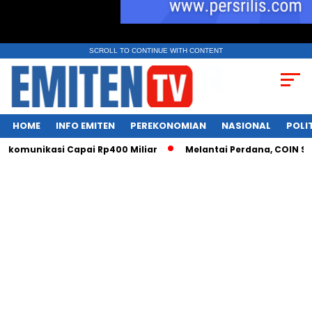
SCROLL TO CONTINUE WITH CONTENT
HOME
INFO EMITEN
PEREKONOMIAN
NASIONAL
POLI
komunikasi Capai Rp400 Miliar
Melantai Perdana, COIN Siap 