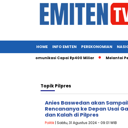
HOME
INFO EMITEN
PEREKONOMIAN
NASI
astruktur Telekomunikasi Capai Rp400 Miliar
Melantai Perd
Topik
Pilpres
Anies Baswedan akan Sampai
Rencananya ke Depan Usai Gag
dan Kalah di Pilpres
Politik
| Sabtu, 31 Agustus 2024 - 09:01 WIB