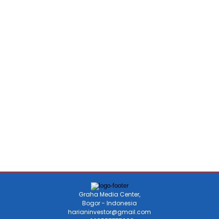
Graha Media Center,
Bogor - Indonesia
harianinvestor@gmail.com