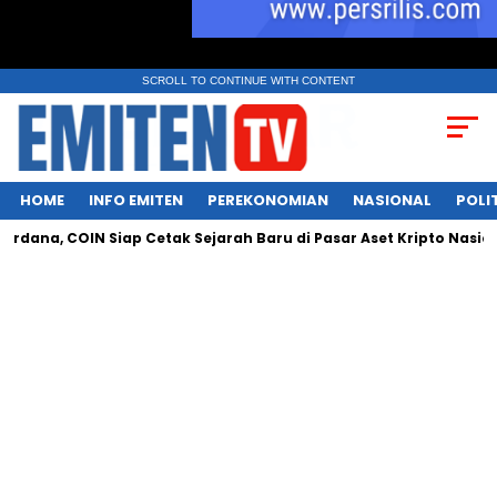
SCROLL TO CONTINUE WITH CONTENT
HOME
INFO EMITEN
PEREKONOMIAN
NASIONAL
POLI
 COIN Siap Cetak Sejarah Baru di Pasar Aset Kripto Nasional