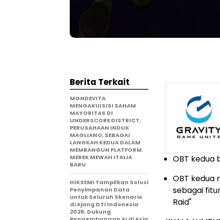
Berita Terkait
MONDEVITA
MENGAKUISISI SAHAM
MAYORITAS DI
UNDERSCORE DISTRICT,
PERUSAHAAN INDUK
MAGLIANO, SEBAGAI
LANGKAH KEDUA DALAM
MEMBANGUN PLATFORM
MEREK MEWAH ITALIA
OBT kedua b
BARU
OBT kedua 
HIKSEMI Tampilkan Solusi
sebagai fit
Penyimpanan Data
untuk Seluruh Skenario
Raid"
di Ajang DTI Indonesia
2026, Dukung
Pengembangan AI di Asia