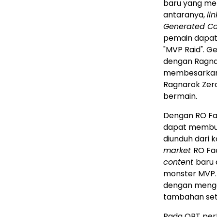
baru yang m
antaranya,
li
Generated Co
pemain dapat
"MVP Raid". G
dengan Ragna
membesarkan b
Ragnarok Zero
bermain.
Dengan RO Fac
dapat memb
diunduh dari 
market
RO Fac
content
baru
monster MVP.
dengan menga
tambahan set
Pada OBT pert