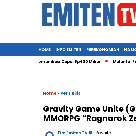
HOME
INFO EMITEN
PEREKONOMIAN
NASI
ur Telekomunikasi Capai Rp400 Miliar
Melantai Perdana, CO
Home
Pers Rilis
/
Gravity Game Unite (
MMORPG “Ragnarok Zer
Tim Emiten TV
- Pewarta