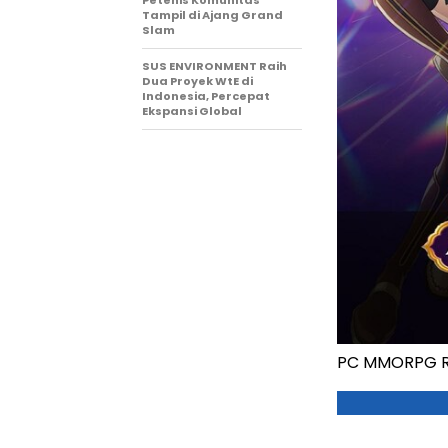
Petenis Komunitas
Tampil di Ajang Grand
Slam
SUS ENVIRONMENT Raih
Dua Proyek WtE di
Indonesia, Percepat
Ekspansi Global
PC MMORPG Ra