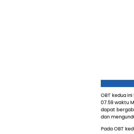
OBT kedua ini 
07.59 waktu M
dapat bergabu
dan mengun
Pada OBT kedu