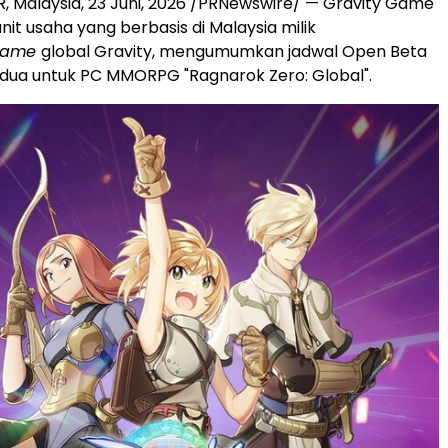
, Malaysia
,
23 Juni, 2026
/PRNewswire/ — Gravity Game
nit usaha yang berbasis di Malaysia milik
game
global Gravity, mengumumkan jadwal Open Beta
dua untuk PC MMORPG "Ragnarok Zero: Global".