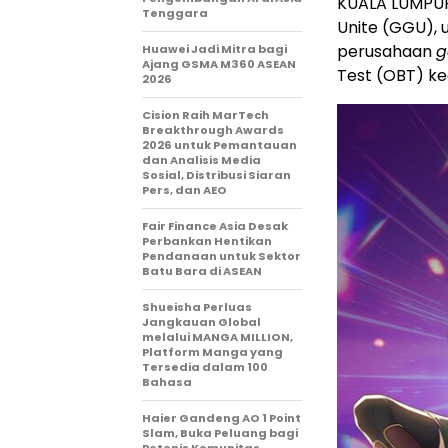
KUALA LUMPUR
Tenggara
Unite (GGU), u
perusahaan
Huawei Jadi Mitra bagi
Ajang GSMA M360 ASEAN
Test (OBT) ke
2026
Cision Raih MarTech
Breakthrough Awards
2026 untuk Pemantauan
dan Analisis Media
Sosial, Distribusi Siaran
Pers, dan AEO
Fair Finance Asia Desak
Perbankan Hentikan
Pendanaan untuk Sektor
Batu Bara di ASEAN
Shueisha Perluas
Jangkauan Global
melalui MANGA MILLION,
Platform Manga yang
Tersedia dalam 100
Bahasa
Haier Gandeng AO 1 Point
Slam, Buka Peluang bagi