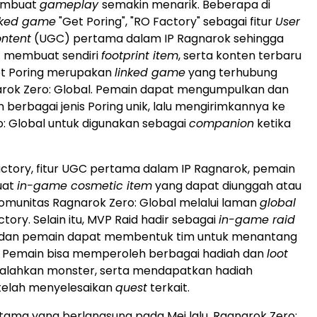
embuat
gameplay
semakin menarik. Beberapa di
nked game
"Get Poring", "RO Factory" sebagai fitur
User
ntent
(UGC) pertama dalam IP Ragnarok sehingga
 membuat sendiri
footprint item
, serta konten terbaru
et Poring merupakan
linked game
yang terhubung
rok Zero: Global. Pemain dapat mengumpulkan dan
erbagai jenis Poring unik, lalu mengirimkannya ke
: Global untuk digunakan sebagai
companion
ketika
tory, fitur UGC pertama dalam IP Ragnarok, pemain
uat
in-game cosmetic item
yang dapat diunggah atau
komunitas Ragnarok Zero: Global melalui laman
global
tory. Selain itu, MVP Raid hadir sebagai
in-game raid
 dan pemain dapat membentuk tim untuk menantang
 Pemain bisa memperoleh berbagai hadiah dan
loot
lahkan monster, serta mendapatkan hadiah
elah menyelesaikan
quest
terkait.
ama yang berlangsung pada Mei lalu, Ragnarok Zero: