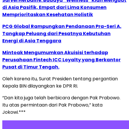
Survei Herbalife: Budaya “Wellness” Kian Menguat
di Asia Pasifik, Empat dari Lima Konsumen
Memprioritaskan Kesehatan Holistik
PCG Global Rampungkan Pendanaan Pra-Seri A,
Tangkap Peluang dari Pesatnya Kebutuhan
Energi di Asia Tenggara
Mintoak Mengumumkan Akuisisi terhadap
Perusahaan Fintech ICC Loyalty yang Berkantor
Pusat di Timur Tengah.
Oleh karena itu, Surat Presiden tentang pergantian
Kepala BIN dilayangkan ke DPR RI.
“Dan kita juga telah berbicara dengan Pak Prabowo.
Itu atas permintaan dari Pak Prabowo,” kata
Jokowi.***